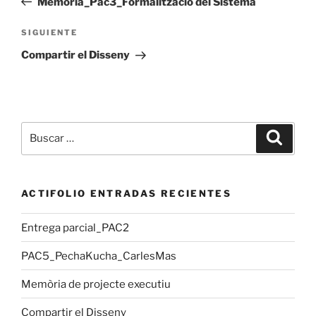
Memoria_Pac3_Formalització del Sistema
entradas
Siguiente
SIGUIENTE
entrada
Compartir el Disseny
Buscar
Buscar
por:
ACTIFOLIO ENTRADAS RECIENTES
Entrega parcial_PAC2
PAC5_PechaKucha_CarlesMas
Memòria de projecte executiu
Compartir el Disseny