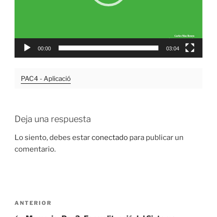
00:00
03:04
PAC4 - Aplicació
Deja una respuesta
Lo siento, debes estar
conectado
para publicar un
comentario.
Navegación
Entrada
ANTERIOR
de
anterior: