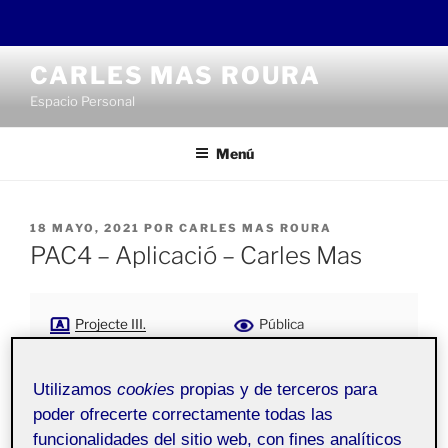
Saltar
CARLES MAS ROURA
al
Espacio Personal
contenido
Menú
PUBLICADO
18 MAYO, 2021
POR
CARLES MAS ROURA
EL
PAC4 – Aplicació – Carles Mas
Projecte III.
Pública
Senyalística i Digital
Signage aula 1
Utilizamos
cookies
propias y de terceros para
poder ofrecerte correctamente todas las
Hola companys!
funcionalidades del sitio web, con fines analíticos