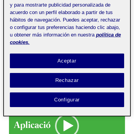
y para mostrarte publicidad personalizada de
A continuació, realitzaré una explicació sobre les
acuerdo con un perfil elaborado a partir de tus
diferents característiques de cada una de les
hábitos de navegación. Puedes aceptar, rechazar
senyalitzacions creades per aquest nou espai.
o configurar tus preferencias haciendo clic abajo,
u obtener más información en nuestra
política de
Afegir que tot als materials utilitzats en aquesta nova
cookies.
senyalística, seran materials d’origen sostenible.
Espero que us agradi i que us gaudiu.
Aceptar
Moltes gràcies!
Rechazar
Reproductor
de
Configurar
vídeo