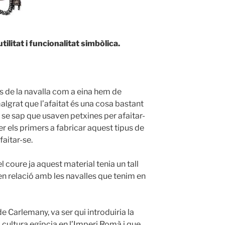
tilitat i funcionalitat simbòlica.
s de la navalla com a eina hem de
malgrat que l’afaitat és una cosa bastant
c se sap que usaven petxines per afaitar-
er els primers a fabricar aquest tipus de
aitar-se.
el coure ja aquest material tenia un tall
nen relació amb les navalles que tenim en
de Carlemany, va ser qui introduiria la
a cultura egípcia en l’Imperi Romà i que