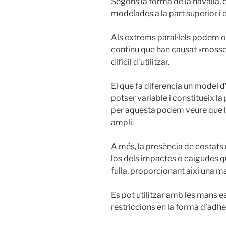
Segons la forma de la navalla,
modelades a la part superior i d
Als extrems paral·lels podem o
continu que han causat «mosseg
difícil d’utilitzar.
El que fa diferencia un model d’
potser variable i constitueix la 
per aquesta podem veure que la
ampli.
A més, la presència de costats 
los dels impactes o caigudes 
fulla, proporcionant així una ma
Es pot utilitzar amb les mans es
restriccions en la forma d’adhe