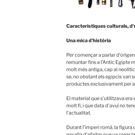
Característiques culturals, d’u
Una mica d’història
Per començar a parlar d’orígen
remuntar fins a l’Antic Egipte 
molt més antiga, cap al neolíti
se, no obstant els egipcis van s
productes exclusivament per af
El material que s’utilitzava era 
molt fi, i que data d’avui no te
l’actualitat.
Durant l’imperi romà, la figura 
navalla d’afaitar que va crear l