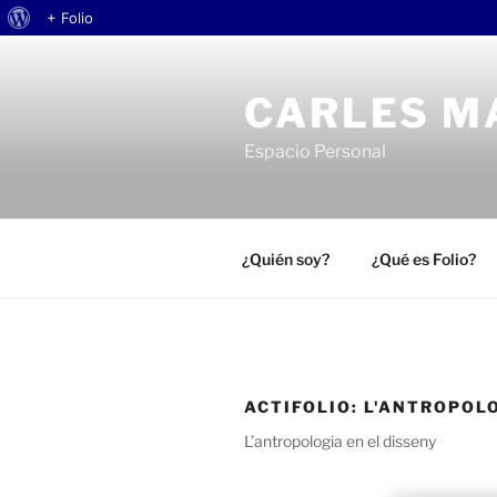
Acerca
+ Folio
Saltar
de
al
WordPress
CARLES M
contenido
Espacio Personal
¿Quién soy?
¿Qué es Folio?
ACTIFOLIO:
L'ANTROPOLO
L’antropologia en el disseny