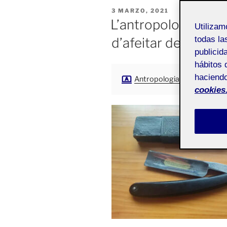
PUBLICADO
3 MARZO, 2021
EL
L’antropologia en e
Utiliza
todas la
d’afeitar de l’avi «
publicid
hábitos 
haciendo
Antropologia del disseny
cookies