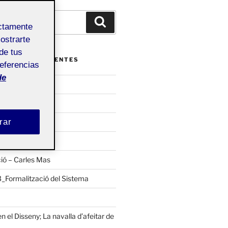
Buscar
ectamente
mostrarte
de tus
ENTRADAS RECIENTES
referencias
de
al_PAC2
ucha_CarlesMas
rar
jecte executiu
isseny
ió – Carles Mas
Formalització del Sistema
n el Disseny; La navalla d’afeitar de