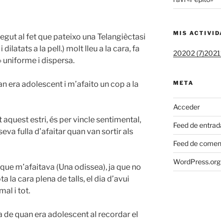
MIS ACTIVI
egut al fet que pateixo una Telangièctasi
dilatats a la pell.) molt lleu a la cara, fa
20202 (7)
20211
» uniforme i dispersa.
n era adolescent i m’afaito un cop a la
META
Acceder
t aquest estri, és per vincle sentimental,
Feed de entrad
eva fulla d’afaitar quan van sortir als
Feed de comen
WordPress.org
ue m’afaitava (Una odissea), ja que no
 la cara plena de talls, el dia d’avui
al i tot.
a de quan era adolescent al recordar el