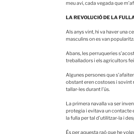
meu avi, cada vegada que m’af
LA REVOLUCIÓ DE LA FULLA
Als anys vint, hi va haver una c
masculins on es van popularitz
Abans, les perruqueries s’acost
treballadors i els agricultors fe
Algunes persones que s’afaiten 
obstant eren costoses i sovint r
tallar-les durant l’ús.
La primera navalla va ser inv
protegia i evitava un contacte e
la fulla per tal d’utilitzar-la i d
És per aquesta raó que he volgu