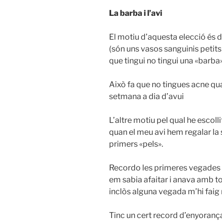
La barba i l’avi
El motiu d’aquesta elecció és d
(són uns vasos sanguinis petits i 
que tingui no tingui una «barba
Això fa que no tingues acne qua
setmana a dia d’avui
L’altre motiu pel qual he escolli
quan el meu avi hem regalar la s
primers «pels».
Recordo les primeres vegades q
em sabia afaitar i anava amb tota
inclòs alguna vegada m’hi faig m
Tinc un cert record d’enyoranç