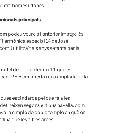
 entre homes i dones.
ncionals principals
com podeu veure a l’anterior imatge, és
 Filarmónica especial 14 de José
mú utilitza’t als anys setanta per la
model de doble «temp» 14, que es
ncad , 26,5 cm oberta i una amplada de la
iques estàndards pel que fa a les
efineixen segons el tipus navalla, com
navalla simple de doble temple en què en
ina que les altres àrees.