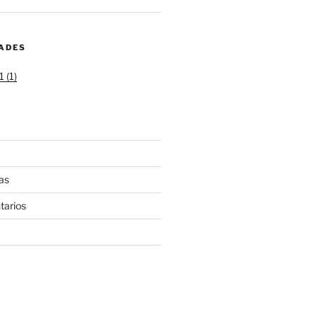
DADES
 (1)
as
tarios