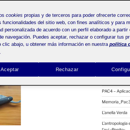
Buscar
l Disseny; La navalla
por:
mos
cookies
propias y de terceros para poder ofrecerte corr
s funcionalidades del sitio web, con fines analíticos y para 
Pepito»
ad personalizada de acuerdo con un perfil elaborado a partir 
ACTIFOLIO 
de navegación. Puedes aceptar, rechazar o configurar tus p
 clic abajo, u obtener más información en nuestra
política 
Pública
Entrega parci
.
PAC5_PechaK
Aceptar
Rechazar
Configu
Memòria de pro
Compartir el D
PAC4 – Aplicac
Memoria_Pac3_
L’anella Verda
L’antropologia e
l’avi «Pepito»