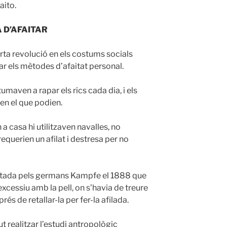
aito.
 D’AFAITAR
erta revolució en els costums socials
ar els mètodes d’afaitat personal.
umaven a rapar els rics cada dia, i els
ien el que podien.
a casa hi utilitzaven navalles, no
equerien un afilat i destresa per no
entada pels germans Kampfe el 1888 que
xcessiu amb la pell, on s’havia de treure
esprés de retallar-la per fer-la afilada.
t realitzar l’estudi antropològic