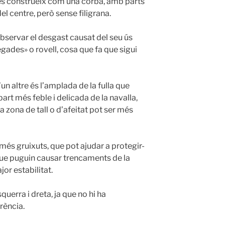
 es construeix com una corba, amb parts
el centre, però sense filigrana.
bservar el desgast causat del seu ús
ades» o rovell, cosa que fa que sigui
un altre és l’amplada de la fulla que
part més feble i delicada de la navalla,
 zona de tall o d’afeitat pot ser més
més gruixuts, que pot ajudar a protegir-
que puguin causar trencaments de la
jor estabilitat.
querra i dreta, ja que no hi ha
rència.