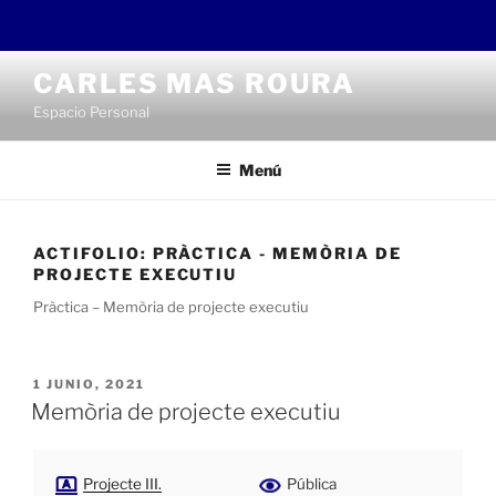
Saltar
CARLES MAS ROURA
al
Espacio Personal
contenido
Menú
ACTIFOLIO:
PRÀCTICA - MEMÒRIA DE
PROJECTE EXECUTIU
Pràctica – Memòria de projecte executiu
PUBLICADO
1 JUNIO, 2021
EL
Memòria de projecte executiu
Projecte III.
Pública