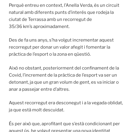
Perquè entreu en context, l’Anella Verda, és un circuit
natural amb diferents punts d’
interés
que rodeja la
ciutat de Terrassa amb un recorregut de
35/36
km’s
aproximadament.
Des de fa uns anys, s’ha volgut incrementar aquest
recorregut per donar un valor afegit i fomentar la
pràctica de l’esport o la zona en qüestió.
Això no obstant, posteriorment del confinament de la
Covid, l’increment de la pràctica de l’esport va ser un
detonant, ja que un gran volum de gent, es va iniciar o
anar a passejar entre d’altres.
Aquest recorregut era desconegut i a la vegada oblidat,
ja que està molt descuidat.
És per això que, aprofitant que s’està condicionant per
aquest ús, he volgut presentar una nova identitat